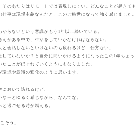
、そのあたりはリモートでは表現しにくい。どんなことが起きて
の仕事は現場主義なんだと、このご時世になって強く感じました
わからないという意識がもう1年以上続いている。
考えがある中で、生活をしていかなければならない。
人と会話しないといけないのも疲れるけど、仕方ない。
はしていないか？と自分に問いかけるようになったこの1年ちょっ
いたことがほぐれていくようにもなりました。
が環境や意識の変化のように思います。
生において訪れるけど、
いなーとゆるく感じながら、なんてな。
っと過ごせる時が増える。
過ごそう。