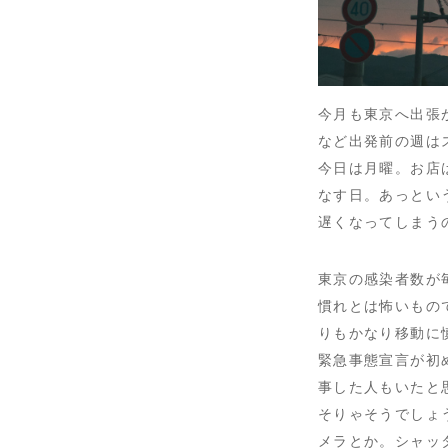
今月も東京へ出張
など出発前の週は
今日は月曜。お店
なす日。あっとい
遅くなってしまう
東京の感染者数が毎
慣れとは怖いもの
りもかなり移動に
緊急事態宣言が初
事した人もいたと
そりゃそうでしょ
メラとか。シャッ