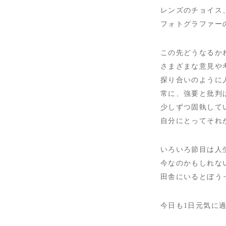
レンズのチョイス
フォトグラファー
この先どうなるか
さまざまな意見や
探り合いのように
常に、強要と批判
少しずつ固執して
自分にとってそれ
いろいろ節目は人
今なのかもしれな
田舎にいるとぼう
今日も1日元気に