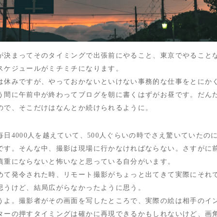
が決まってそのタイミングで出張前にやること、東京でやること
スケジュールがミチミチになります。
は休みですが、やっておかないといけない事務的な仕事をとにか
う間に午前中が終わってブログを朝に書くはずがお昼です。だん
ので、そこだけはなんとか続けられるように。
日4000人を越えていて、500人ぐらいの時でさえ驚いていたの
です。そんな中、撮影は現場に行かなければならない。さすがに
慎重にならないと怖いなと思っている自分がいます。
めて発令された時、リモート撮影がちょっと出てきて実際にそれ
思うけど、結局広がらなかったように思う。
うよ。撮影者がその画面を写したところで、実際の絵は相手のイ
ターの押すタイミングは確かに再現できるかもしれないけど、画