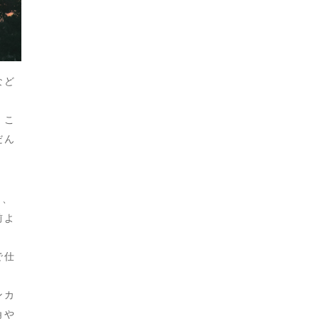
など
くこ
だん
に、
前よ
で仕
ンカ
角や