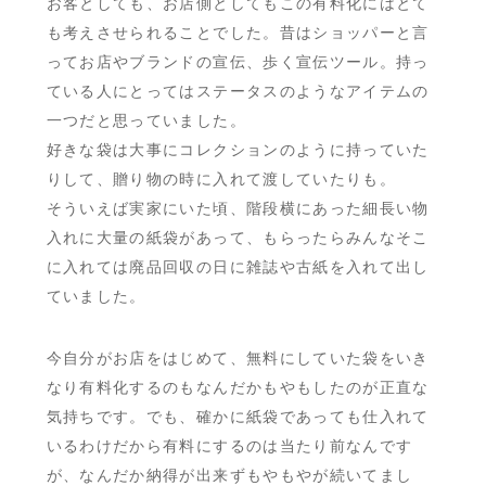
お客としても、お店側としてもこの有料化にはとて
も考えさせられることでした。昔はショッパーと言
ってお店やブランドの宣伝、歩く宣伝ツール。持っ
ている人にとってはステータスのようなアイテムの
一つだと思っていました。
好きな袋は大事にコレクションのように持っていた
りして、贈り物の時に入れて渡していたりも。
そういえば実家にいた頃、階段横にあった細長い物
入れに大量の紙袋があって、もらったらみんなそこ
に入れては廃品回収の日に雑誌や古紙を入れて出し
ていました。
今自分がお店をはじめて、無料にしていた袋をいき
なり有料化するのもなんだかもやもしたのが正直な
気持ちです。でも、確かに紙袋であっても仕入れて
いるわけだから有料にするのは当たり前なんです
が、なんだか納得が出来ずもやもやが続いてまし